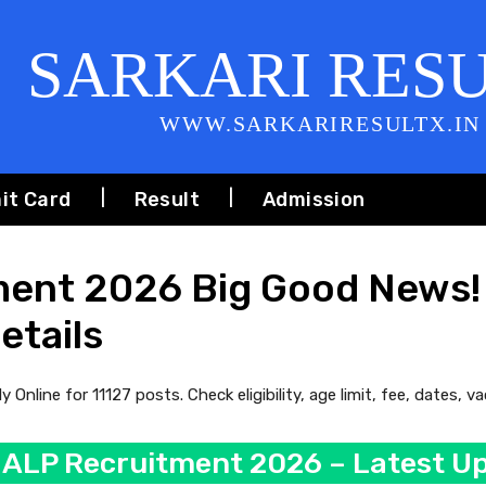
SARKARI RES
WWW.SARKARIRESULTX.IN
it Card
Result
Admission
ent 2026 Big Good News! A
etails
line for 11127 posts. Check eligibility, age limit, fee, dates, vac
ALP Recruitment 2026 – Latest U