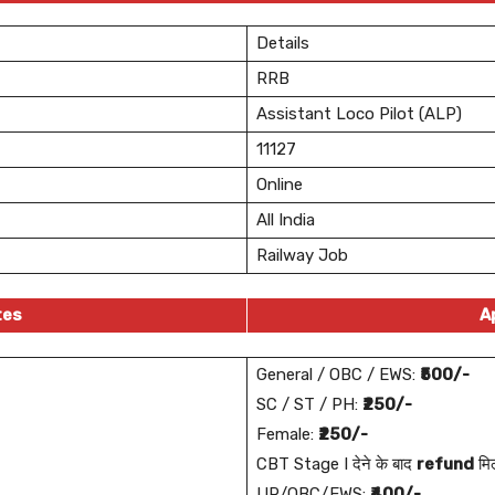
Details
RRB
Assistant Loco Pilot (ALP)
11127
Online
All India
Railway Job
tes
A
General / OBC / EWS:
₹500/-
SC / ST / PH:
₹250/-
Female:
₹250/-
CBT Stage I देने के बाद
refund
मिल
UR/OBC/EWS:
₹400/-