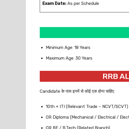
Exam Date:
As per Schedule
Minimum Age: 18 Years
Maximum Age: 30 Years
RRB ALP
Candidate के पास इनमें से कोई एक होना चाहिए:
10th + ITI (Relevant Trade – NCVT/SCVT)
OR Diploma (Mechanical / Electrical / Elec
OR BE / B.Tech (Related Branch)