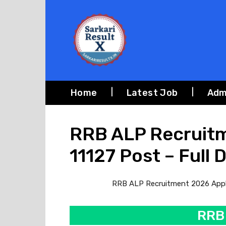
Home
Latest Job
Adm
RRB ALP Recruitm
11127 Post – Full D
RRB ALP Recruitment 2026 Apply On
RRB 