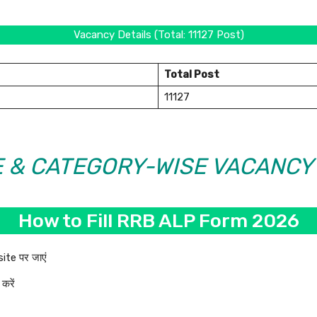
Vacancy Details (Total: 11127 Post)
Total Post
11127
& CATEGORY-WISE VACANCY जल्
How to Fill RRB ALP Form 2026
te पर जाएं
करें