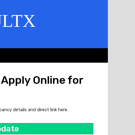
ULTX
pply Online for
ancy details and direct link here.
pdate