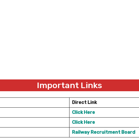
Important Links
Direct Link
Click Here
Click Here
Railway Recruitment Board