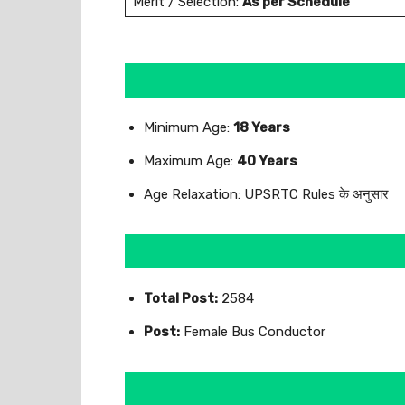
Merit / Selection:
As per Schedule
Minimum Age:
18 Years
Maximum Age:
40 Years
Age Relaxation: UPSRTC Rules के अनुसार
Total Post:
2584
Post:
Female Bus Conductor