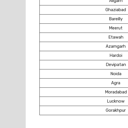
Aligarh
Ghaziabad
Bareilly
Meerut
Etawah
Azamgarh
Hardoi
Devipatan
Noida
Agra
Moradabad
Lucknow
Gorakhpur