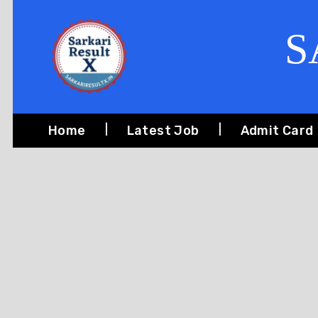
S
Home
Latest Job
Admit Card