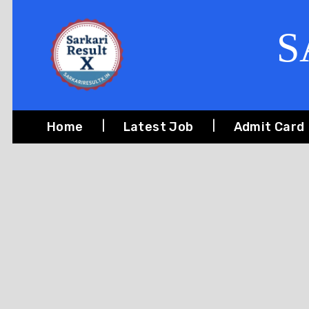
S
Home
Latest Job
Admit Card