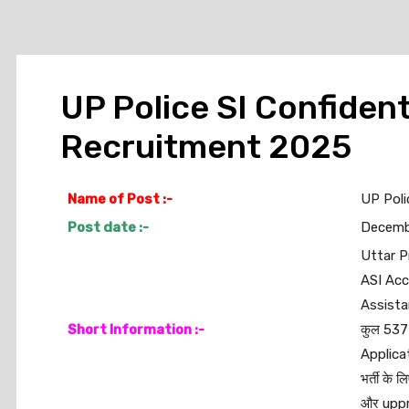
UP Police SI Confident
Recruitment 2025
Name of Post :-
UP Poli
Post date :-
Decemb
Uttar P
ASI Acco
Assistan
Short Information :-
कुल 537 
Applicat
भर्ती के 
और upprp