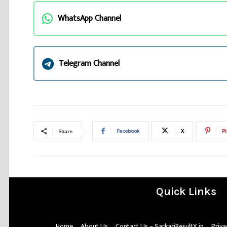
WhatsApp Channel
Telegram Channel
Facebook
X
Pi
Share
Quick Links
Home
About Us
Contact Us – SarkariResultX.in
Priva