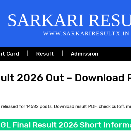
SARKARI RES
WWW.SARKARIRESULTX.IN
it Card
Result
Admission
ult 2026 Out – Download R
eleased for 14582 posts. Download result PDF, check cutoff, merit
GL Final Result 2026 Short Informa