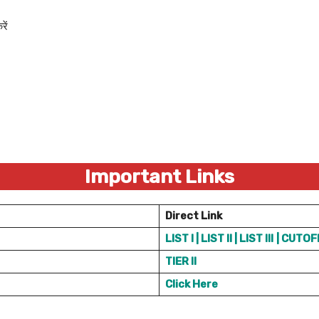
ें
Important Links
Direct Link
LIST I |
LIST II |
LIST III
|
CUTOF
TIER II
Click Here