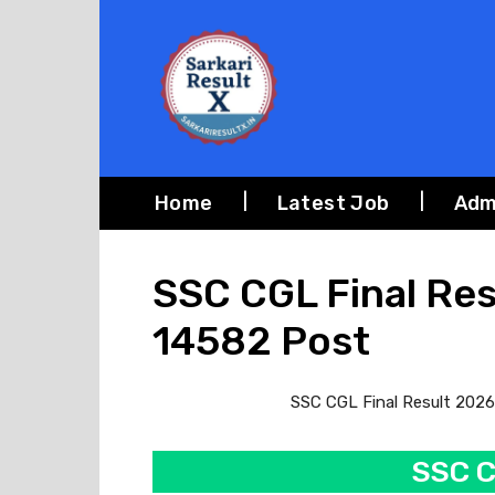
Home
Latest Job
Adm
SSC CGL Final Res
14582 Post
SSC CGL Final Result 2026 r
SSC C