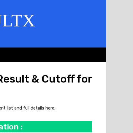
ULTX
esult & Cutoff for
 list and full details here.
tion :