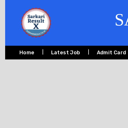
S
Home
Latest Job
Admit Card