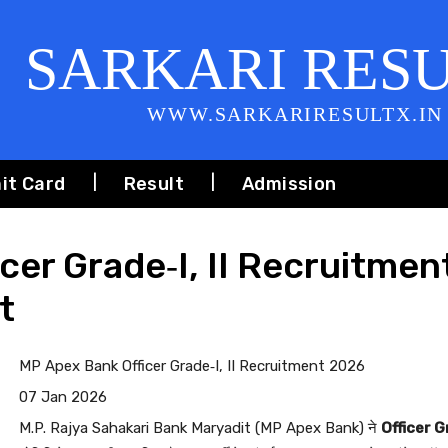
SARKARI RES
WWW.SARKARIRESULTX.IN
it Card
Result
Admission
cer Grade‑I, II Recruitmen
t
MP Apex Bank Officer Grade‑I, II Recruitment 2026
07 Jan 2026
M.P. Rajya Sahakari Bank Maryadit (MP Apex Bank)
ने
Officer G