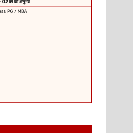
+
02 वर्ष का अनुभव
lass PG / MBA