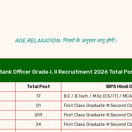
AGE RELAXATION: नियमों के अनुसार लागू होगी।
ank Officer Grade‑I, II Recruitment 2026
Total Pos
Total Post
IBPS Hindi O
17
B.E / B.Tech / M.Sc (CS/IT) / MC
01
First Class Graduate या Second C
209
First Class Graduate या Second C
34
First Class Graduate या Second C