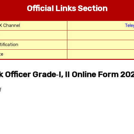
Official Links Section
 X Channel
Tel
e
ification
te
 Officer Grade‑I, II Online Form 20
ं