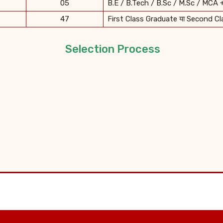
05
B.E / B.Tech / B.Sc / M.Sc / MCA 
47
First Class Graduate या Second C
Selection Process