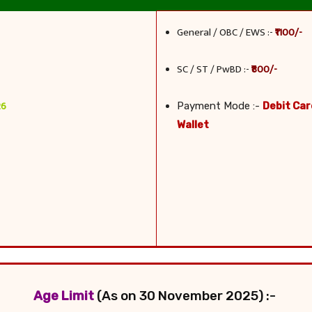
General / OBC / EWS :-
₹1100/-
SC / ST / PwBD :-
₹800/-
26
Payment Mode :-
Debit Car
Wallet
Age Limit
(As on 30 November 2025) :-