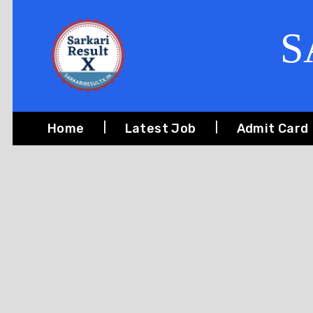
S
Home
Latest Job
Admit Card